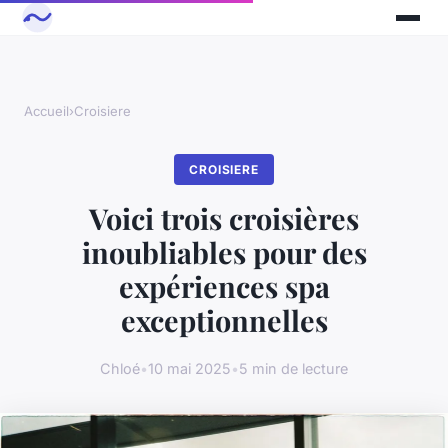
Accueil
›
Croisiere
CROISIERE
Voici trois croisières
inoubliables pour des
expériences spa
exceptionnelles
Chloé
•
10 mai 2025
•
5 min de lecture